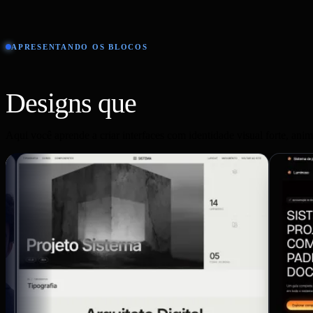
APRESENTANDO OS BLOCOS
Designs que
fogem do com
Aqui você aprende a criar interfaces com identidade visual forte, ani