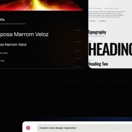
Você vai aprender a arquitetar páginas web de alto nív
lógica visual de um design system e transforma em inte
Além das aulas, a formação inclui projetos avançados 
montar um portfólio profissional.