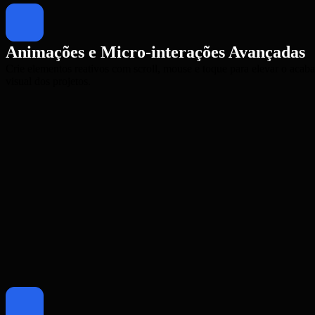
Animações e Micro-interações Avançadas
Crie elementos reativos com scroll, mouse e toque para elevar o aca
visual dos projetos.