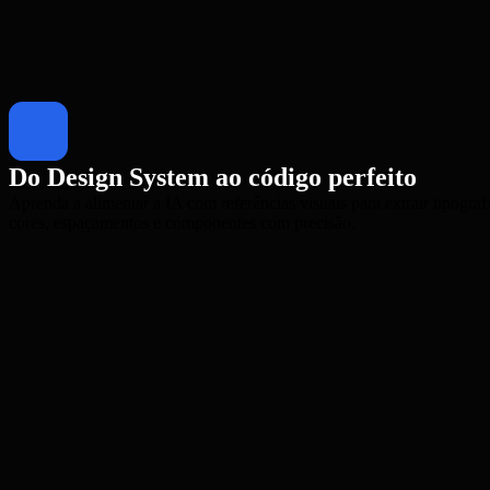
Do Design System ao código perfeito
Aprenda a alimentar a IA com referências visuais para extrair tipografi
cores, espaçamentos e componentes com precisão.