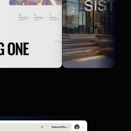
el, dominando um fluxo profissional em que a IA extrai a
rfaces reais.
construídos passo a passo para consolidar o conhecimento e