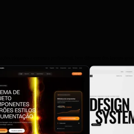
um
mações elegantes e estrutura profissional, bem diferente dos layouts ge