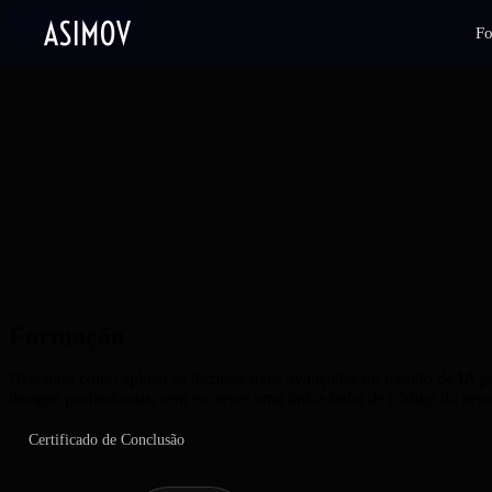
Ir para o conteúdo
F
Formação
AI Designer
Descubra como aplicar as técnicas mais avançadas do mundo de IA par
designs profissionais, sem escrever uma única linha de código do zero
Certificado de Conclusão