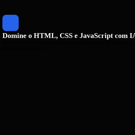
Domine o HTML, CSS e JavaScript com I
Pare de lutar com sintaxe e use IA para criar layouts e interações que
funcionam de primeira.