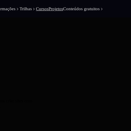
ormações
Trilhas
Cursos
Projetos
Conteúdos gratuitos
a criar sites com
.