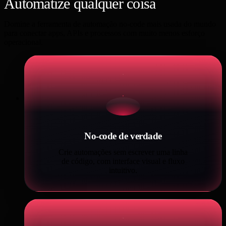
Automatize qualquer coisa
com n8n
Domine a ferramenta de automação no-code mais usada do mundo
para conectar apps, APIs e processos com muito menos esforço
operacional.
No-code de verdade
Crie automações sem escrever uma linha
de código, com interface visual e fluxo
intuitivo.