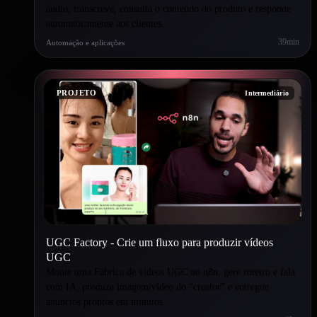
áudio, transcreve, consulta o conteúdo do produto e responde
automaticamente aos clientes.
39min
Automação e aplicações
PROJETO
Intermediário
UGC Factory - Crie um fluxo para produzir vídeos
UGC
Monte uma Fábrica de vídeos UGC no n8n: gere roteiro e fala
com IA, produza imagem/vídeo do “creator” e entregue
anúncios prontos em minutos.