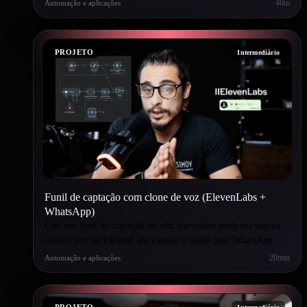
40m
Automação e aplicações
PROJETO
Intermediário
Funil de captação com clone de voz (ElevenLabs +
WhatsApp)
Crie um funil de captação no n8n que coleta leads via página,
clona a voz no ElevenLabs e envia o áudio pelo WhatsApp.
20min
Automação e aplicações
PROJETO