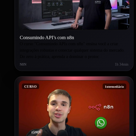
Consumindo API’s com n8n
O curso "Consumindo APIs com n8n" ensina você a criar
integrações robustas e conectar qualquer sistema do mercado.
Do zero à prática, aprenda a dominar o protoc
1h 34min
N8N
CURSO
Intermediário