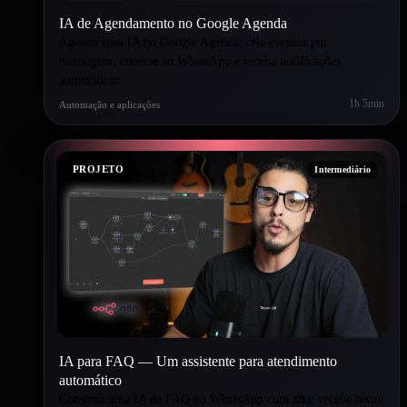
IA de Agendamento no Google Agenda
Agende com IA no Google Agenda: crie eventos por
mensagem, conecte ao WhatsApp e receba notificações
automáticas.
1h 5min
Automação e aplicações
PROJETO
Intermediário
IA para FAQ — Um assistente para atendimento
automático
Construa uma IA de FAQ no WhatsApp com n8n: recebe texto/