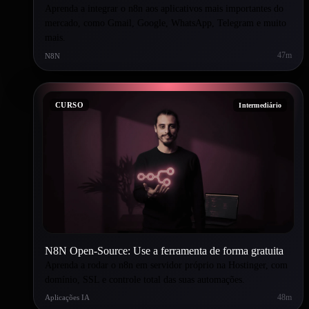
Aprenda a integrar o n8n aos aplicativos mais importantes do
mercado, como Gmail, Google, WhatsApp, Telegram e muito
mais.
47m
N8N
CURSO
Intermediário
N8N Open-Source: Use a ferramenta de forma gratuita
Aprenda a rodar o n8n em servidor próprio na Hostinger, com
domínio, SSL e controle total das suas automações.
48m
Aplicações IA