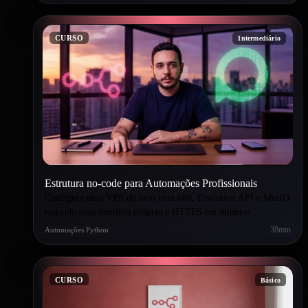
CURSO
Intermediário
Estrutura no-code para Automações Profissionais
Configure uma VPS do zero com n8n, Evolution API e MinIO
rodando com domínio próprio e HTTPS em minutos.
38min
Automações Python
CURSO
Básico