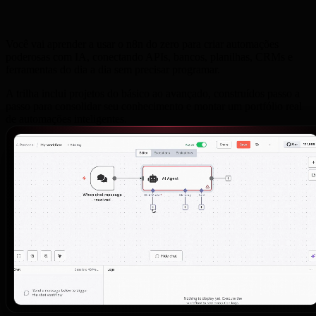
aprenderá?
Você vai aprender a usar o n8n do zero para criar automações
poderosas com IA, conectando APIs, bancos, planilhas, CRMs e
ferramentas do dia a dia sem precisar programar.
A trilha inclui projetos do básico ao avançado, construídos passo a
passo para consolidar seu conhecimento e montar um portfólio real
de automações inteligentes.