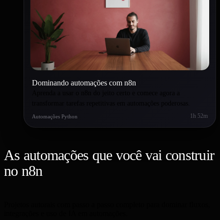
Dominando automações com n8n
Aprenda a usar o n8n do jeito certo e comece agora a
transformar tarefas repetitivas em automações poderosas.
1h 52m
Automações Python
As automações que você vai construir
no n8n
Projetos autorais com passo a passo completo para dominar fluxos,
integrações e uso de IA em automações.