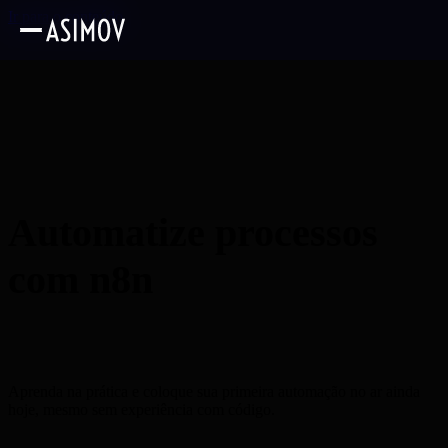
Ir para o conteúdo
Automatize processos
com n8n
sem precisar
programar
Aprenda na prática e coloque sua primeira automação no ar ainda
hoje, mesmo sem experiência com código.