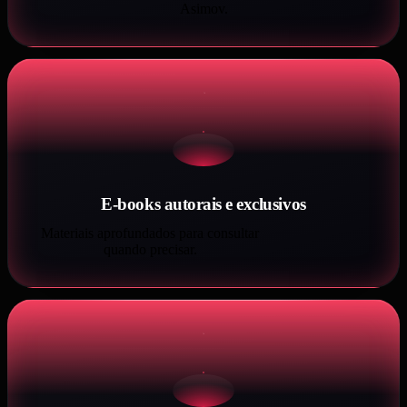
Asimov.
E-books autorais e exclusivos
Materiais aprofundados para consultar
quando precisar.