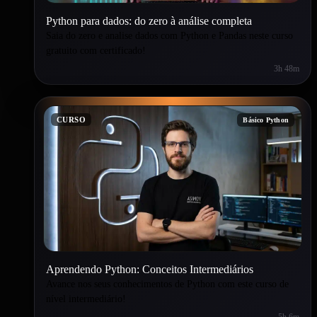
Python para dados: do zero à análise completa
Saia do zero e analise dados com Python e Pandas neste curso
gratuito com certificado!
3h 48m
CURSO
Básico Python
Aprendendo Python: Conceitos Intermediários
Avance nos seus conhecimentos de Python com este curso de
nível intermediário!
5h 6m