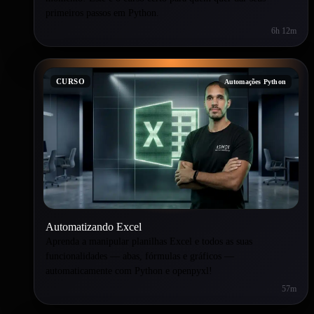
primeiros passos em Python.
6h 12m
CURSO
Automações Python
Automatizando Excel
Aprenda a manipular planilhas Excel e todos as suas
funcionalidades — abas, fórmulas e gráficos —
automaticamente com Python e openpyxl!
57m