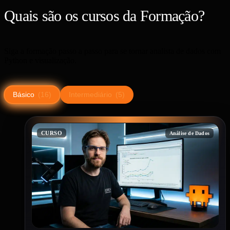
Quais são os cursos da Formação?
Siga a formação passo a passo para se tornar analista de dados com
Python e visualização.
Básico
(16)
Intermediário
(5)
CURSO
Análise de Dados