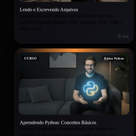
Lendo e Escrevendo Arquivos
Aprenda tudo sobre leitura e escrita eficiente dos mais
diferentes tipos de arquivos: texto, planilhas, JSON, XML e
muito outros.
3h 32m
CURSO
Básico Python
Aprendendo Python: Conceitos Básicos
Aprenda a linguagem de programação mais famosa do
momento! Este é o curso certo para quem quer dar seus