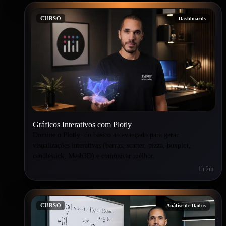
CURSO
Dashboards
Gráficos Interativos com Plotly
Domine o Plotly: do básico ao avançado para gerar
visualizações interativas (barras, scatter, pizza, boxplot,
candlestick, Mesh3D) e comunicar melhor.
1h 2m
CURSO
Análise de Dados