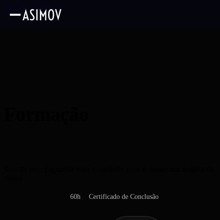
Ir para o conteúdo
Formação
Analista de
Dados
Saia do zero e aprenda todo o caminho para se tornar um analista de
dados.
60h
Certificado de Conclusão