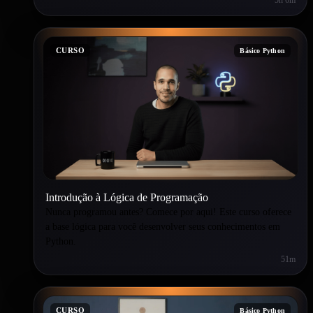
CURSO
Básico Python
Introdução à Lógica de Programação
Nunca programou antes? Comece por aqui! Este curso oferece
a base lógica para você desenvolver seus conhecimentos em
Python.
51m
CURSO
Básico Python