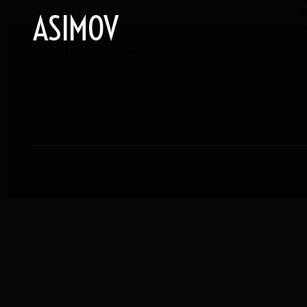
B
ASIMOV
T
A maior escola de programação em
Python.