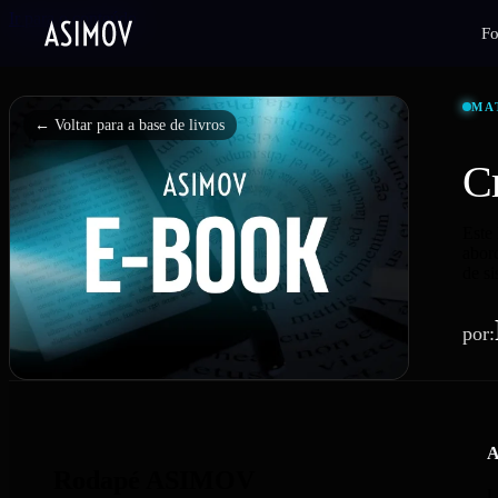
Ir para o conteúdo
F
MA
← Voltar para a base de livros
C
Este
abord
de si
por:
A
Rodapé ASIMOV
L