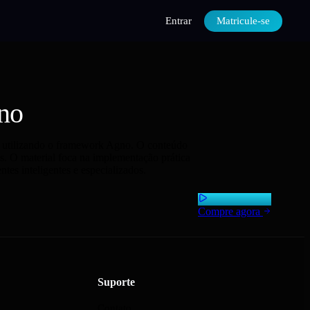
Entrar
Matricule-se
no
A utilizando o framework Agno. O conteúdo
is. O material foca na implementação prática
ntes inteligentes e especializados.
Compre agora
Suporte
Contato