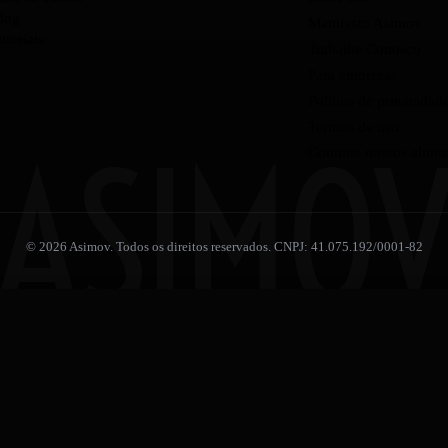
log
Manifesto Asimov
utoriais
Trabalhe Conosco
Para empresas
Política de privacidad
Termos de uso
ASIMO
Contrate nossos aluno
© 2026 Asimov. Todos os direitos reservados. CNPJ: 41.075.192/0001-82