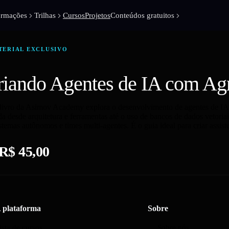
ormações
Trilhas
Cursos
Projetos
Conteúdos gratuitos
TERIAL EXCLUSIVO
riando Agentes de IA com Ag
 livro da Asimov Academy explora o desenvolvimento de agentes de I
a desde arquitetura e ferramentas até o uso de bancos de dados vetoria
stemas autônomos e times multi-agentes. É o guia ideal para criar assiste
R$ 45,00
 plataforma
Sobre
ista de cursos
Sobre nós