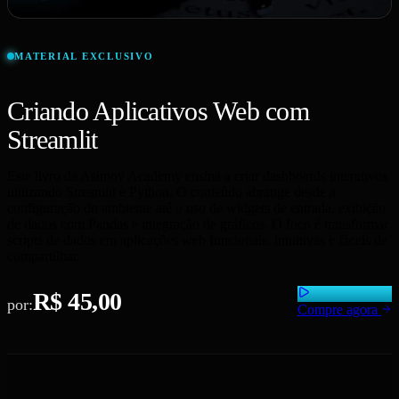
MATERIAL EXCLUSIVO
Criando Aplicativos Web com
Streamlit
Este livro da Asimov Academy ensina a criar dashboards interativos
utilizando Streamlit e Python. O conteúdo abrange desde a
configuração do ambiente até o uso de widgets de entrada, exibição
de dados com Pandas e integração de gráficos. O foco é transformar
scripts de dados em aplicações web funcionais, intuitivas e fáceis de
compartilhar.
R$ 45,00
por:
Compre agora