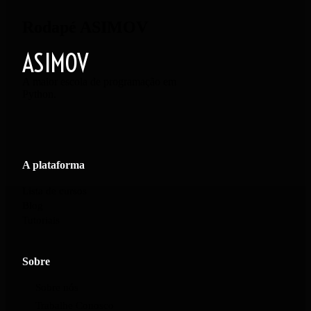
Rodapé ASIMOV
ASIMOV
A maior escola de programação em
Python.
A plataforma
Lista de cursos
Blog
Tutoriais
Sobre
Sobre nós
Trabalhe Conosco