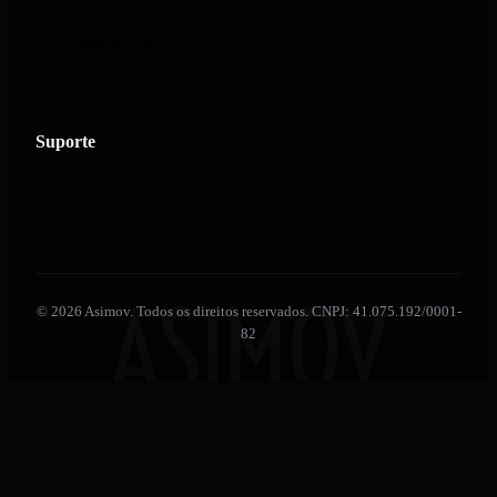
Política de privacidade
Termos de uso
Contrate nossos alunos
Suporte
Contato
Números Oficiais
ASIMOV
© 2026 Asimov. Todos os direitos reservados. CNPJ: 41.075.192/0001-
82