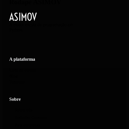
Rodapé ASIMOV
ASIMOV
A maior escola de programação em
Python.
A plataforma
Lista de cursos
Blog
Tutoriais
Sobre
Sobre nós
Trabalhe Conosco
Para empresas