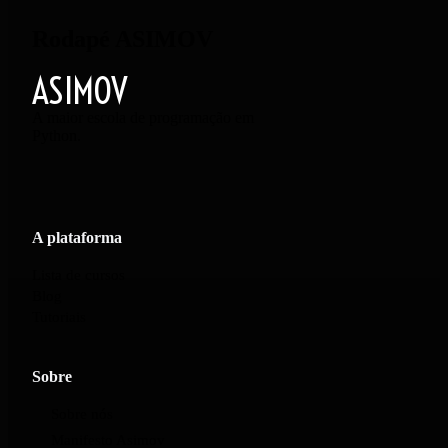
Rodapé ASIMOV
ASIMOV
A maior escola de programação em
Python.
A plataforma
Lista de cursos
Blog
Tutoriais
Sobre
Sobre nós
Manifesto Asimov