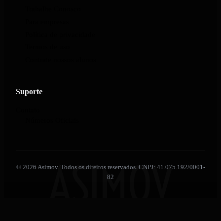
Trabalhe Conosco
Para empresas
Política de privacidade
Termos de uso
Contrate nossos alunos
Suporte
Contato
Números Oficiais
ASIMOV
© 2026 Asimov. Todos os direitos reservados. CNPJ: 41.075.192/0001-
82