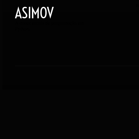
B
ASIMOV
T
A maior escola de programação em
Python.