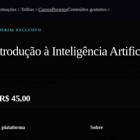
ormações
Trilhas
Cursos
Projetos
Conteúdos gratuitos
TERIAL EXCLUSIVO
trodução à Inteligência Artific
 livro da Asimov Academy oferece uma visão abrangente sobre a Inteligê
Large Language Models (LLMs). O conteúdo explora redes neurais, Ma
ial foca nas aplicações práticas e limitações técnicas da tecnologia. É
volver soluções inteligentes.
R$ 45,00
 plataforma
Sobre
ista de cursos
Sobre nós