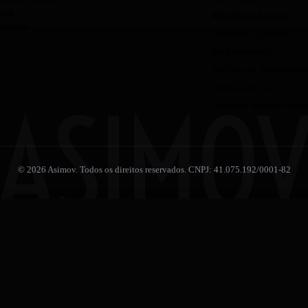
log
Manifesto Asimov
utoriais
Trabalhe Conosco
Para empresas
Política de privacidad
Termos de uso
ASIMO
Contrate nossos aluno
© 2026 Asimov. Todos os direitos reservados. CNPJ: 41.075.192/0001-82