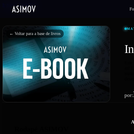
Ir para o conteúdo
F
MA
← Voltar para a base de livros
In
Este
até 
mater
desen
por:
A
Rodapé ASIMOV
L