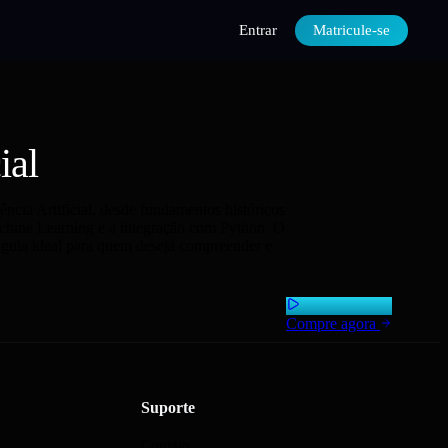
Entrar
Matricule-se
ial
ncia Artificial, desde fundamentos históricos
chine Learning e a integração com Python. O
 o guia ideal para quem deseja compreender e
Compre agora
Suporte
Contato