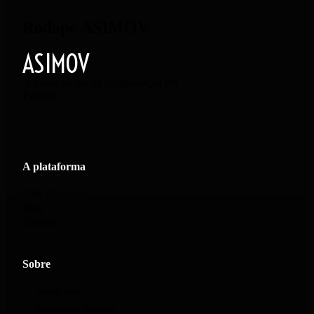
Rodapé ASIMOV
ASIMOV
A maior escola de programação em
Python.
A plataforma
Lista de cursos
Blog
Tutoriais
Sobre
Sobre nós
Manifesto Asimov