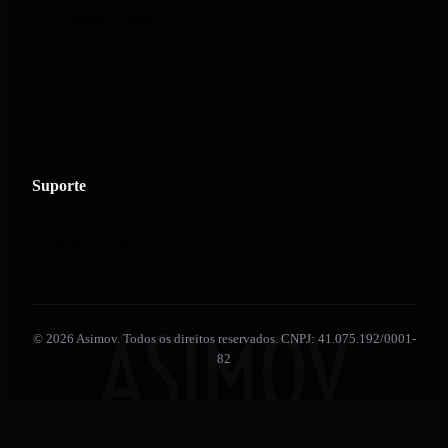
Trabalhe Conosco
Para empresas
Política de privacidade
Termos de uso
Contrate nossos alunos
Suporte
Contato
Números Oficiais
ASIMOV
© 2026 Asimov. Todos os direitos reservados. CNPJ: 41.075.192/0001-
82