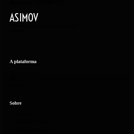
Rodapé ASIMOV
ASIMOV
A maior escola de programação em
Python.
A plataforma
Lista de cursos
Blog
Tutoriais
Sobre
Sobre nós
Manifesto Asimov
Trabalhe Conosco