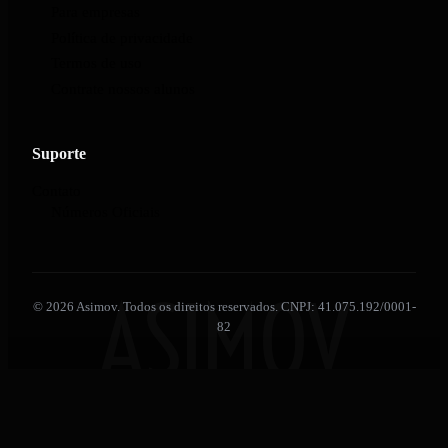
Para empresas
Política de privacidade
Termos de uso
Contrate nossos alunos
Suporte
Contato
Números Oficiais
ASIMOV
© 2026 Asimov. Todos os direitos reservados. CNPJ: 41.075.192/0001-
82