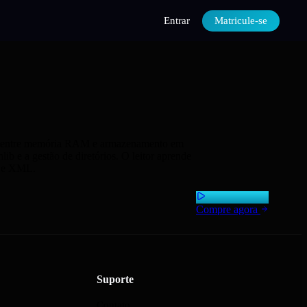
Entrar
Matricule-se
ença entre memória RAM e armazenamento em
b e a gestão de diretórios. O leitor aprende
N e XML.
Compre agora
Suporte
Contato