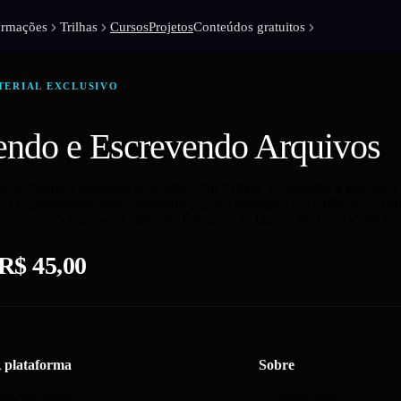
ormações
Trilhas
Cursos
Projetos
Conteúdos gratuitos
TERIAL EXCLUSIVO
endo e Escrevendo Arquivos
 livro ensina a persistência de dados em Python, explorando a difer
. O conteúdo abrange a manipulação de caminhos com a biblioteca pathli
r e escrever arquivos em diversos formatos, incluindo TXT, CSV, JSO
R$ 45,00
 plataforma
Sobre
ista de cursos
Sobre nós