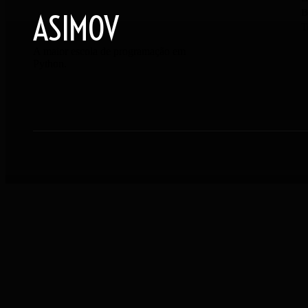
B
ASIMOV
T
A maior escola de programação em
Python.