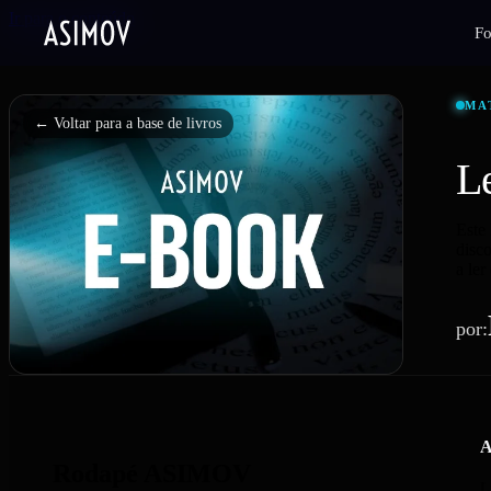
Ir para o conteúdo
F
MA
← Voltar para a base de livros
L
Este
disco
a le
por:
A
Rodapé ASIMOV
L