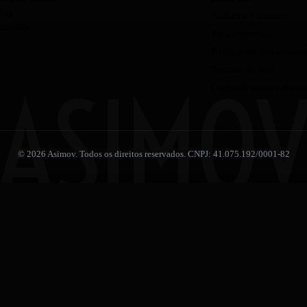
log
Trabalhe Conosco
utoriais
Para empresas
Política de privacidad
Termos de uso
ASIMO
Contrate nossos aluno
© 2026 Asimov. Todos os direitos reservados. CNPJ: 41.075.192/0001-82