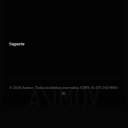
Para empresas
Política de privacidade
Termos de uso
Contrate nossos alunos
Suporte
Contato
Números Oficiais
ASIMOV
© 2026 Asimov. Todos os direitos reservados. CNPJ: 41.075.192/0001-
82