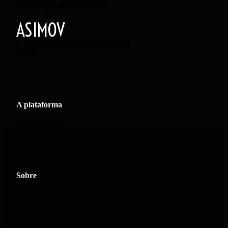
Rodapé ASIMOV
ASIMOV
A maior escola de programação em
Python.
A plataforma
Lista de cursos
Blog
Tutoriais
Sobre
Sobre nós
Manifesto Asimov
Trabalhe Conosco