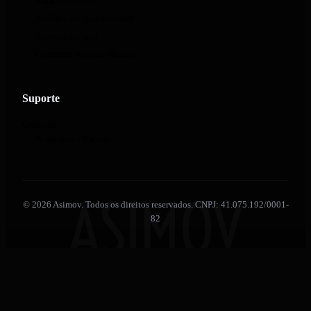
Política de privacidade
Termos de uso
Contrate nossos alunos
Suporte
Contato
Números Oficiais
ASIMOV
© 2026 Asimov. Todos os direitos reservados. CNPJ: 41.075.192/0001-
82