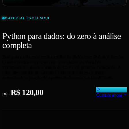
MATERIAL EXCLUSIVO
Python para dados: do zero à análise
completa
Este guia da Asimov ensina análise de dados com Python e Pandas.
O leitor realiza um projeto real com dados do Portal da
Transparência, desde a leitura de CSVs até gráficos avançados. A
obra une tutoriais no Google Colab com blocos de meta-
aprendizado e criação de agentes autônomos via LangChain.
R$ 120,00
por:
Compre agora