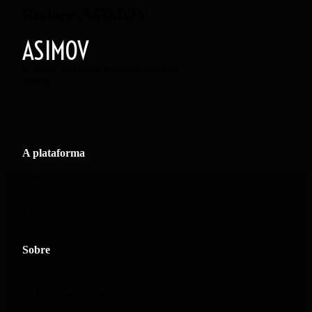
Rodapé ASIMOV
ASIMOV
A maior escola de programação em
Python.
A plataforma
Lista de cursos
Blog
Tutoriais
Sobre
Sobre nós
Trabalhe Conosco
Para empresas