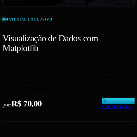
MATERIAL EXCLUSIVO
Visualização de Dados com
Matplotlib
Este livro ensina a criar visualizações de dados estatísticos utilizando
Matplotlib. O conteúdo abrange desde gráficos de distribuição,
como histogramas e jointplots, até a criação de matrizes de
correlação e grades de subplots complexos. O foco é capacitar o
aluno a transformar conjuntos de dados brutos em representações
visuais claras e analíticas.
R$ 70,00
por:
Compre agora