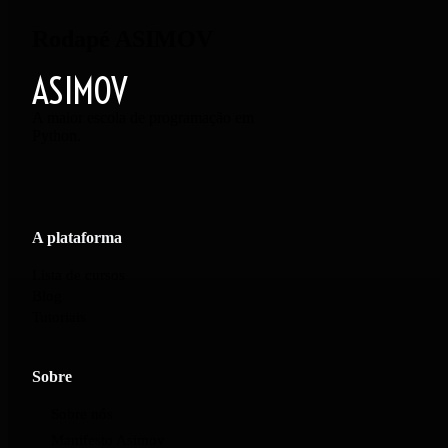
Rodapé ASIMOV
ASIMOV
A maior escola de programação em
Python.
A plataforma
Lista de cursos
Blog
Tutoriais
Sobre
Sobre nós
Manifesto Asimov