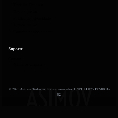
Trabalhe Conosco
Para empresas
Política de privacidade
Termos de uso
Contrate nossos alunos
Suporte
Contato
Números Oficiais
ASIMOV
© 2026 Asimov. Todos os direitos reservados. CNPJ: 41.075.192/0001-
82