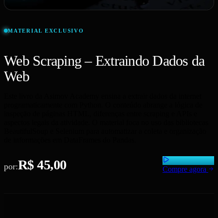
MATERIAL EXCLUSIVO
Web Scraping – Extraindo Dados da
Web
Este livro da Asimov Academy ensina a extrair dados da internet
programaticamente com Python. O conteúdo abrange a lógica de
inspeção de páginas HTML, diferenças entre scraping e APIs e
aspectos legais da atividade. O material foca no uso das bibliotecas
BeautifulSoup e Selenium para automatizar a coleta e organização
de informações em DataFrames do Pandas.
R$ 45,00
por:
Compre agora