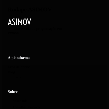
Rodapé ASIMOV
ASIMOV
A maior escola de programação em
Python.
A plataforma
Lista de cursos
Blog
Tutoriais
Sobre
Sobre nós
Trabalhe Conosco