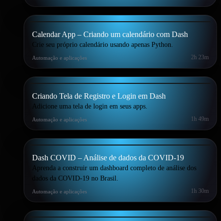
PROJETO
Intermediário
Calendar App – Criando um calendário com Dash
Crie seu próprio calendário usando apenas Python.
2h 23m
Automação e aplicações
PROJETO
Intermediário
Criando Tela de Registro e Login em Dash
Adicione uma tela de login em seus apps.
1h 49m
Automação e aplicações
PROJETO
Intermediário
Dash COVID – Análise de dados da COVID-19
Aprenda a construir um dashboard completo de análise dos
dados da COVID-19 no Brasil.
1h 30m
Automação e aplicações