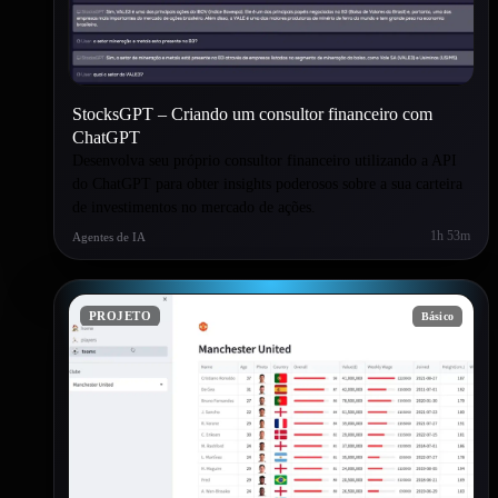
StocksGPT – Criando um consultor financeiro com
ChatGPT
Desenvolva seu próprio consultor financeiro utilizando a API
do ChatGPT para obter insights poderosos sobre a sua carteira
de investimentos no mercado de ações.
1h 53m
Agentes de IA
PROJETO
Básico