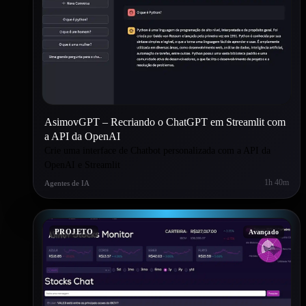
AsimovGPT – Recriando o ChatGPT em Streamlit com
a API da OpenAI
Crie uma interface de Chatbot personalizada com a API da
OpenAI e Streamlit
1h 40m
Agentes de IA
PROJETO
Avançado