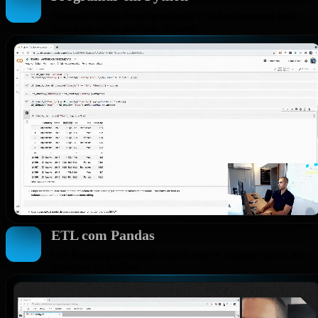
Aprenda lógica de programação e os fundamentos para
criar aplicações partindo do zero.
ETL com Pandas
Use Pandas para extrair, transformar e carregar dados em
pipelines de análise.