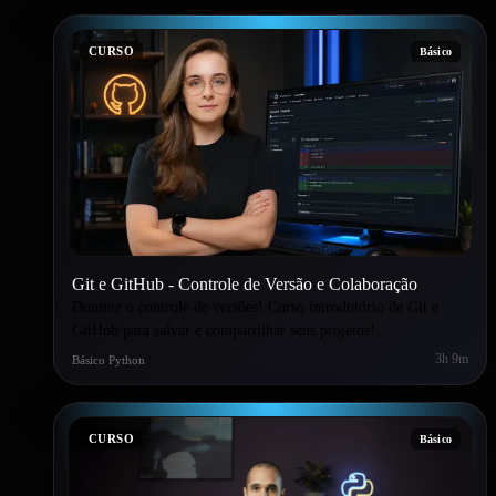
CURSO
Básico
Git e GitHub ‑ Controle de Versão e Colaboração
Domine o controle de versões! Curso introdutório de Git e
GitHub para salvar e compartilhar seus projetos!
3h 9m
Básico Python
CURSO
Básico