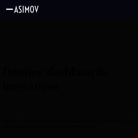
Ir para o conteúdo
Domine dashboards
interativos
usando
apenas Python
Domine a criação de sistemas web modernos para análise de dados
que rodam no navegador usando apenas Python.