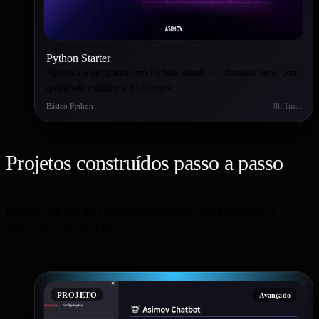
Python Starter
Aprenda a programar em Python saindo do absoluto zero, com
qualidade e didática da Asimov.
8h 1min
Básico Python
Projetos construídos passo a passo
Projetos autorais para consolidar portfólio com dashboards e
aplicativos web em Python.
PROJETO
Avançado