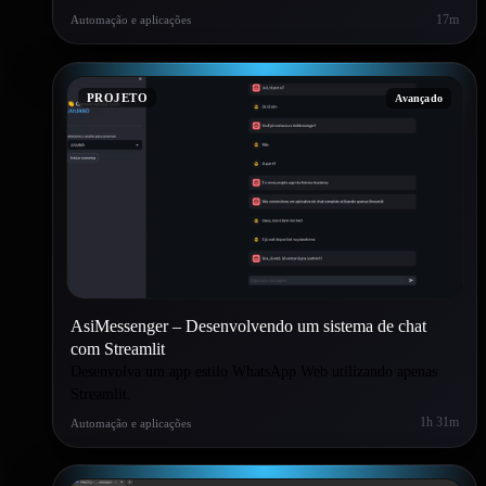
17m
Automação e aplicações
PROJETO
Avançado
AsiMessenger – Desenvolvendo um sistema de chat
com Streamlit
Desenvolva um app estilo WhatsApp Web utilizando apenas
Streamlit.
1h 31m
Automação e aplicações