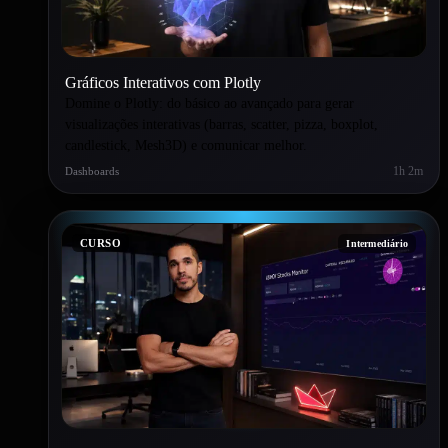
Gráficos Interativos com Plotly
Domine o Plotly: do básico ao avançado para gerar
visualizações interativas (barras, scatter, pizza, boxplot,
candlestick, Mesh3D) e comunicar melhor.
1h 2m
Dashboards
CURSO
Intermediário