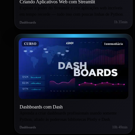
Criando Aplicativos Web com Streamlit
Explore o poder do Streamlit e crie aplicações web incríveis
em tempo recorde — tudo isso com poucas linhas de Python.
1h 35min
Dashboards
CURSO
Intermediário
Dashboards com Dash
Aprenda a criar dashboards profissionais usando somente
Python, aliado às poderosas bibliotecas Plotly e Dash.
10h 49min
Dashboards