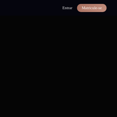
Entrar
Matricule-se
 com Python do zero