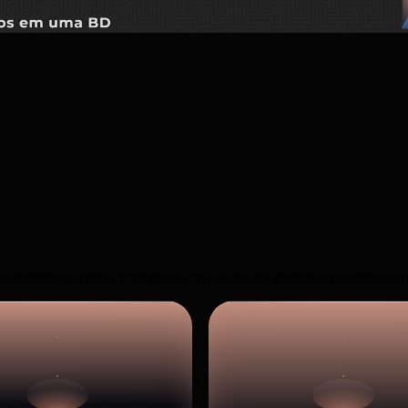
sando Python
bibliotecas certas, você transforma dados em insights e previsões com