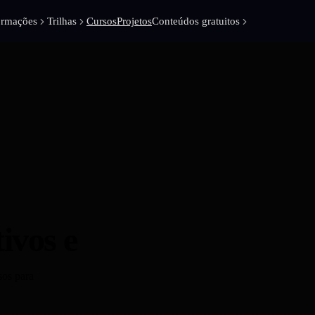
ormações
Trilhas
Cursos
Projetos
Conteúdos gratuitos
ivos e
extraia insights
sos para