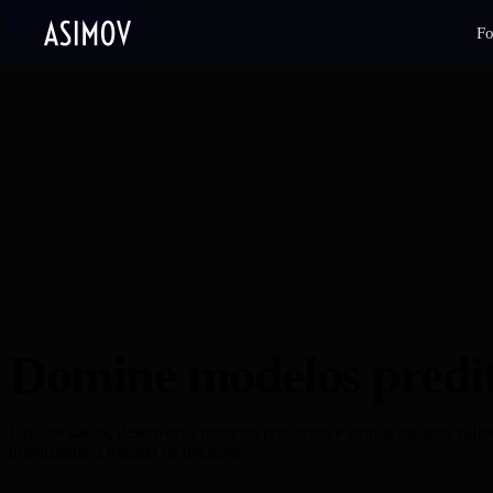
Ir para o conteúdo
F
Domine modelos predit
Explore dados, desenvolva modelos preditivos e extraia insights valio
impulsionar a tomada de decisões.