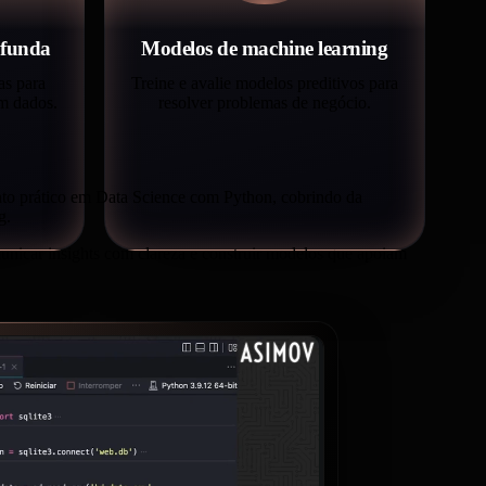
ofunda
Modelos de machine learning
as para
Treine e avalie modelos preditivos para
em dados.
resolver problemas de negócio.
nto prático em Data Science com Python, cobrindo da
g.
unicar insights com clareza e construir modelos que apoiam