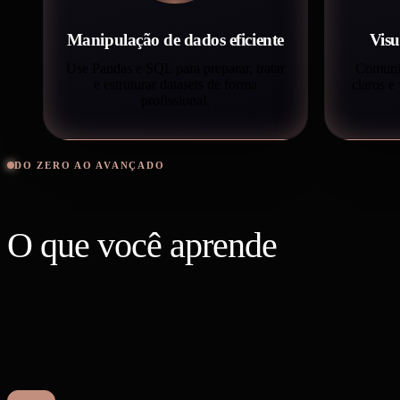
Manipulação de dados eficiente
Visu
Use Pandas e SQL para preparar, tratar
Comuniq
e estruturar datasets de forma
claros e
profissional.
DO ZERO AO AVANÇADO
O que você aprende
na trilha