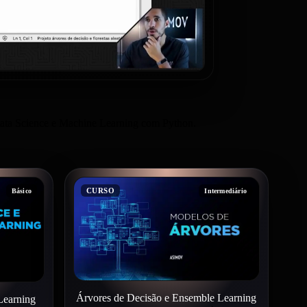
 Data Science e Machine Learning com Python.
CURSO
Básico
Intermediário
Árvores de Decisão e Ensemble Learning
Learning