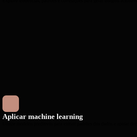
Explore tendências, padrões e correlações para gerar insights acionáve
Aplicar machine learning
Utilize modelos preditivos para extrair padrões dos dados e apoiar dec