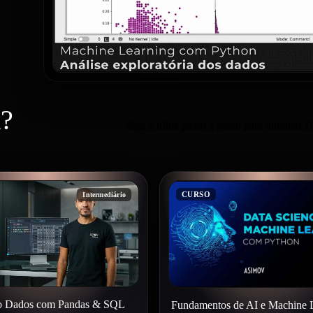
a?
Siga a trilha passo a passo para dominar
CURSO
Intermediário
o Dados com Pandas & SQL
Fundamentos de AI e Machine 