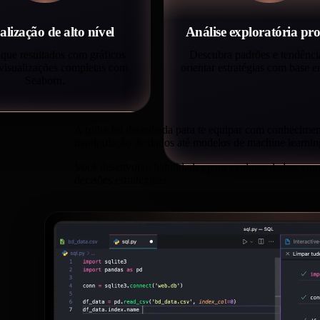
alização de alto nível
Análise exploratória pr
ue resultados com gráficos
Descubra padrões e tendênci
 visualizações completas com
orientar estratégias com base 
Seaborn.
A trilha foi desenhada para te equipar com conhecime
manipulação de dados até modelos de machine learnin
Você desenvolve habilidades para explorar dados, com
decisões estratégicas.
?