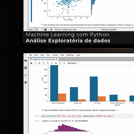
is.
isões.