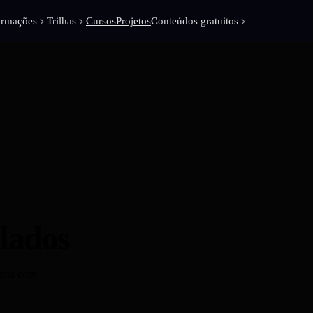
ormações
Trilhas
Cursos
Projetos
Conteúdos gratuitos
 dados
profissionais com
dados com