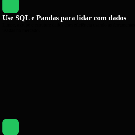
Use SQL e Pandas para lidar com dados
Limpe, agrupe e estruture dados com eficiência usando as ferramenta
usadas no mercado.