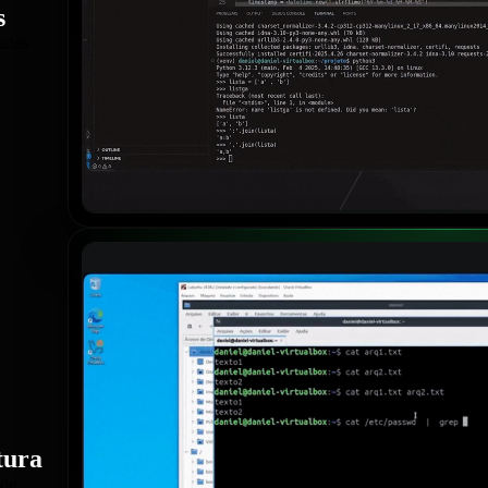
s
dados
tura
 de