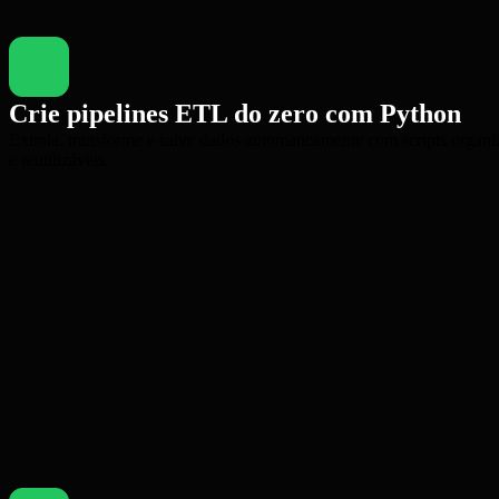
Crie pipelines ETL do zero com Python
Extraia, transforme e salve dados automaticamente com scripts organ
e reutilizáveis.