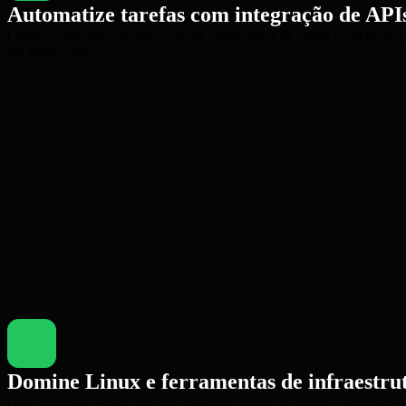
Automatize tarefas com integração de API
Conecte sistemas externos e monte automações de coleta e envio de 
em tempo real.
Domine Linux e ferramentas de infraestru
Use comandos essenciais para gerenciar arquivos, scripts e ambientes