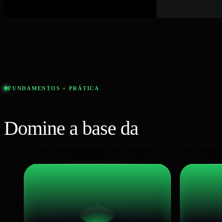
FUNDAMENTOS + PRÁTICA
Domine a base da
Engenhari
Aprenda como construir pipelines ETL escaláveis, automatizar etapas r