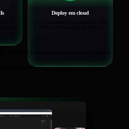
Is
Deploy em cloud
 crie
Leve seus pipelines para produção com
gestão e
Docker e infraestrutura em nuvem.
ro e evoluir até o deploy de pipelines completos, dominando
e consolidam sua base técnica e fortalecem um portfólio