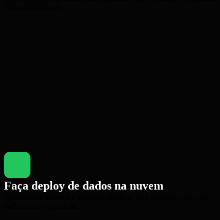
forma profissional.
Faça deploy de dados na nuvem
Containerize projetos e publique pipelines para operação real com
padronização e controle.