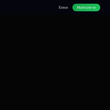
Entrar
Matricule-se
 Python do zero