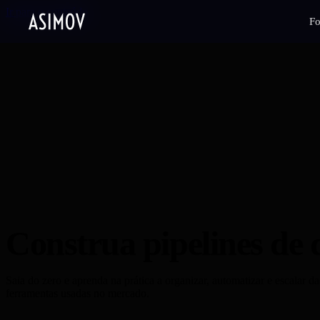
Ir para o conteúdo
F
Construa pipelines de
Saia do zero e aprenda na prática a organizar, automatizar e escalar 
ferramentas usadas no mercado.