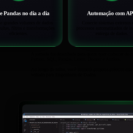
e Pandas no dia a dia
Automação com AP
e grandes volumes de dados
Conecte sistemas externos e
ltas, filtros e transformações
processos automatizados de in
eficientes.
entrega de dados.
A jornada foi desenhada para quem quer começar do ze
Python, SQL, Pandas, Linux, Docker e Airflow.
Ao longo da trilha, você constrói projetos práticos qu
voltado para Engenharia de Dados.