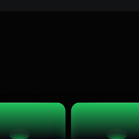
a de Dados
epetitivas e preparar dados para análise e decisão em cenários reais.