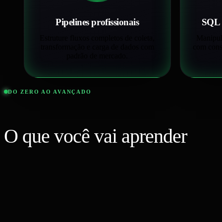
Pipelines profissionais
SQL 
Estruture fluxos completos de coleta,
Manipul
transformação e carga de dados com
com consu
padrão de mercado.
DO ZERO AO AVANÇADO
O que você vai aprender
na
Trilha?